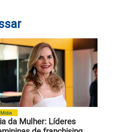
ssar
Mídia
ia da Mulher: Líderes
emininas de franchising