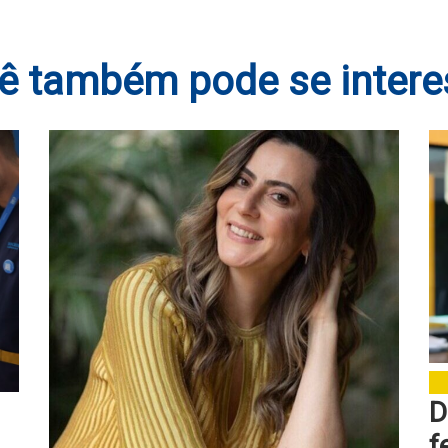
ê também pode se intere
D
f