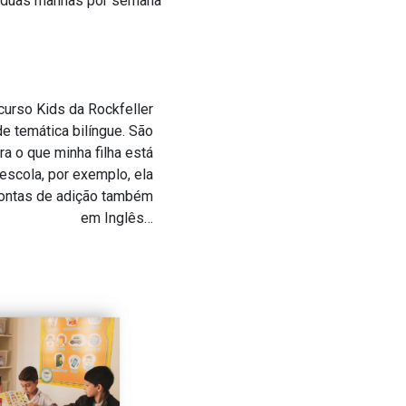
ai duas manhãs por semana
curso Kids da Rockfeller
e temática bilíngue. São
ra o que minha filha está
scola, por exemplo, ela
contas de adição também
em Inglês…