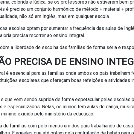
rna, colorida e lúdica, se os professores não estiverem bem pr
ois é preciso um conjunto harmônico de método + material + pro
alidade, não só em Inglês, mas em qualquer escola.
cas escolas optam por aumentar a frequência das aulas de Ing
ioria precisa recorrer ao ensino integral.
sobre a liberdade de escolha das famílias de forma séria e resp
ÃO PRECISA DE ENSINO INTE
al é essencial para as famílias onde ambos os pais trabalham f
stituições escolares que ofereçam boas refeições e atividades i
e que vem sendo suprida de forma espetacular pelas escolas pa
os e especializados. Nelas, os alunos têm aulas de dança, música
o mínimo exigido pelo ministério da educação.
a de famílias com pelo menos um dos pais trabalhando de casa.
ilhos. E aqueles que até optam pela contratação de babás para o 