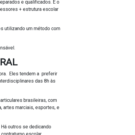
eparados e qualificados. E o
fessores + estrutura escolar
lês utilizando um método com
onsável.
GRAL
ora. Eles tendem a preferir
nterdisciplinares das 8h às
rticulares brasileiras, com
, artes marciais, esportes, e
 Há outros se dedicando
contraturno escolar.