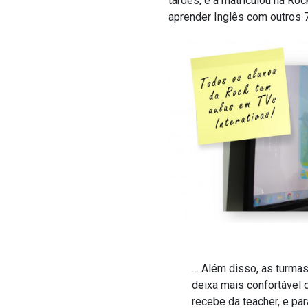
tardes, e a matriculou na R
aprender Inglês com outros 7
… Além disso, as turma
deixa mais confortável 
recebe da teacher, e par