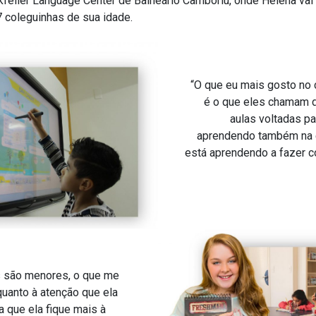
ockfeller Language Center de Balneário Camboriú, onde Helena v
 coleguinhas de sua idade.
“O que eu mais gosto no 
é o que eles chamam d
aulas voltadas pa
aprendendo também na e
está aprendendo a fazer 
s são menores, o que me
quanto à atenção que ela
a que ela fique mais à