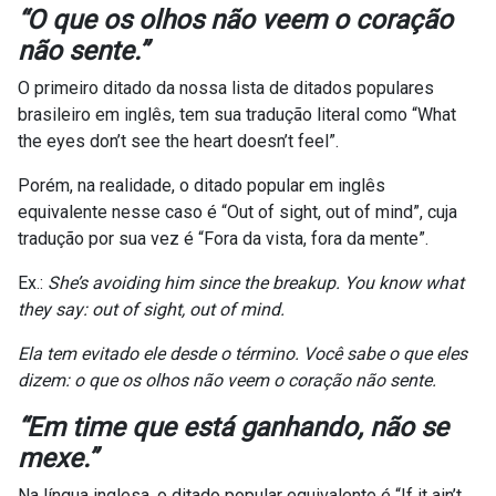
“O que os olhos não veem o coração
não sente.”
O primeiro ditado da nossa lista de ditados populares
brasileiro em inglês, tem sua tradução literal como “What
the eyes don’t see the heart doesn’t feel”.
Porém, na realidade, o ditado popular em inglês
equivalente nesse caso é “Out of sight, out of mind”, cuja
tradução por sua vez é “Fora da vista, fora da mente”.
Ex.:
She’s avoiding him since the breakup. You know what
they say: out of sight, out of mind.
Ela tem evitado ele desde o término. Você sabe o que eles
dizem: o que os olhos não veem o coração não sente.
“
Em time que está ganhando, não se
mexe
.”
Na língua inglesa, o ditado popular equivalente é “If it ain’t