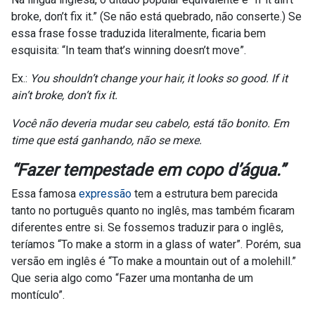
broke, don’t fix it.” (Se não está quebrado, não conserte.) Se
essa frase fosse traduzida literalmente, ficaria bem
esquisita: “In team that’s winning doesn’t move”.
Ex.:
You shouldn’t change your hair, it looks so good. If it
ain’t broke, don’t fix it.
Você não deveria mudar seu cabelo, está tão bonito. Em
time que está ganhando, não se mexe.
“
Fazer tempestade em copo d’água
.”
Essa famosa
expressão
tem a estrutura bem parecida
tanto no português quanto no inglês, mas também ficaram
diferentes entre si. Se fossemos traduzir para o inglês,
teríamos “To make a storm in a glass of water”. Porém, sua
versão em inglês é “To make a mountain out of a molehill.”
Que seria algo como “Fazer uma montanha de um
montículo”.