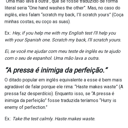
“Uma mão lava a outra”, que se fosse traduzido de forma
literal seria “One hand washes the other”. Mas, no caso do
inglês, eles falam “scratch my back, I’ll scratch yours” (Coça
minhas costas, eu coço as suas).
Ex.:
Hey, if you help me with my English test I’ll help you
with your Spanish one. Scratch my back, I’ll scratch yours.
Ei, se você me ajudar com meu teste de inglês eu te ajudo
com o seu de espanhol. Uma mão lava a outra.
“A pressa é inimiga da perfeição.
“
O ditado popular em inglês equivalente a esse é bem mais
agradável de falar porque ele rima: “Haste makes waste” (A
pressa faz desperdício). Enquanto isso, se “A pressa é
inimiga da perfeição” fosse traduzida teríamos “Hurry is
enemy of perfection.”
Ex.:
Take the test calmly. Haste makes waste.